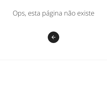
Ops, esta página não existe
arrow_back