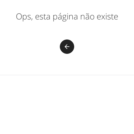
Ops, esta página não existe
arrow_back